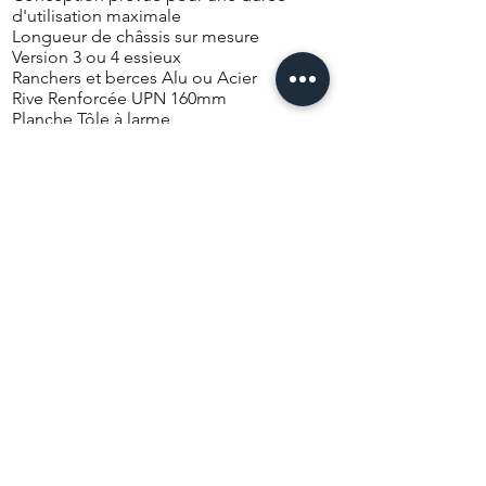
d'utilisation maximale
Longueur de châssis sur mesure
Version 3 ou 4 essieux
Ranchers et berces Alu ou Acier
Rive Renforcée UPN 160mm
Planche Tôle à larme
Grappin de Manutention
Chape de remorquage
Options
Disponible en version 3 ou 4 Essieux
Longueur Sur mesure
Collaboration avec les plus grandes
marques de grues
Jonsered/KESLA/Palfinger etc..
Essieux SAE/SAF/ BPW disponible
Berce ALUCAR
Ranchers Alu Sur mesure
Moulinets d'arrimage etc... ..
Obtenir un devis